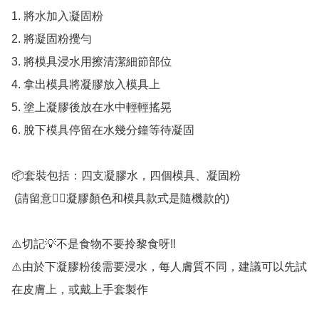
1. 將水加入凝固粉

2. 將凝固粉攪勻

3. 將模具浸水用擦清潔細節部位

4. 拿出模具將凝膠放入模具上

5. 塗上凝膠後放在水中輕輕搖晃

6. 脫下模具停留在水幾分鐘等待凝固

📦套裝包括：四支凝膠水，四個模具、凝固粉

 (請留意👉🏻凝膠顏色和模具款式是隨機款的)

⚠️切記💡不是食物不要拎黎食呀‼️

⚠️由於下凝膠粉後需要浸水，每人膚質不同，建議可以先試
在皮膚上，或戴上手套製作
