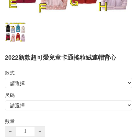
2022新款超可愛兒童卡通搖粒絨連帽背心
款式
尺碼
數量
−
+