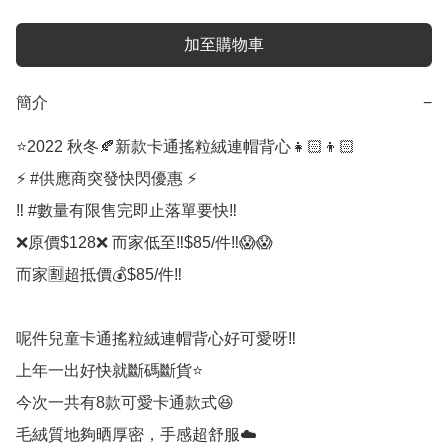
加至購物車
簡介
−
⭐️2022 秋冬🍂新款卡通搖粒絨連帽背心👧🏻👦🏻

⚡ #供應商突發快閃優惠 ⚡

‼️ #數量有限售完即止落單要快‼️

❌原價$128❌ 而家低至‼️$85/件‼️😱😱

而家🈹超抵價💰$85/件‼️

呢件兒童卡通搖粒絨連帽背心好可愛呀‼️

上年一出好快就斷碼斷貨⭐️

今次一共有8款可愛卡通款式😆

毛絨質地夠晒厚密，手感超舒服☁️
