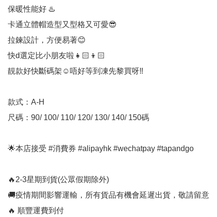
保暖性能好 ♨️

卡通立體帽造型又型格又可愛😎

拉鍊設計，方便易著😊

快d選定比小朋友啦👧🏻👦🏻

靚款好快斷碼架☺️唔好等到凍先黎買呀‼️

款式：A-H

尺碼：90/ 100/ 110/ 120/ 130/ 140/ 150碼

🌟本店接受 #消費券 #alipayhk #wechatpay #tapandgo 

🔥2-3星期到貨(公眾假期除外)

🚚疫情期間影響運輸，所有貨品有機會延遲出貨，敬請留意

🔥 順豐運費到付