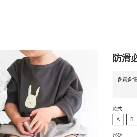
防滑
多買多慳
款式
A
B
尺碼