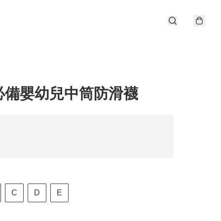
必備嬰幼兒中筒防滑襪
C
D
E