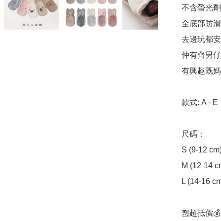
不含螢光劑
全底部防滑設
去邊玩都安心
仲有齊男仔女
有興趣既媽
款式: A - E

尺碼：

S (9-12 cm
M (12-14 c
L (14-16 c
🈹超抵價💰$