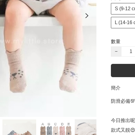
S (9-12 
L (14-1
數量
−
簡介
防滑必備💯
今日推出呢
款式又靚