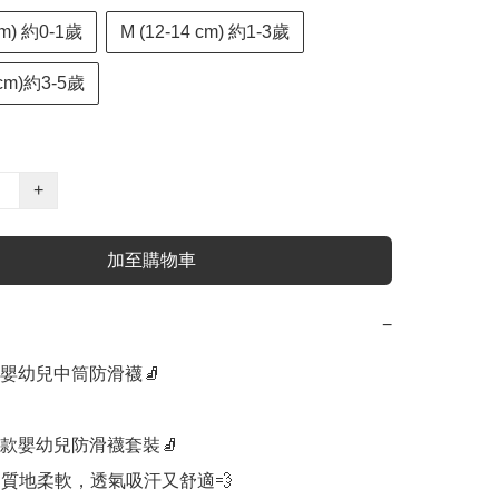
cm) 約0-1歲
M (12-14 cm) 約1-3歲
6 cm)約3-5歲
+
加至購物車
−
嬰幼兒中筒防滑襪🧦

款嬰幼兒防滑襪套裝🧦

質地柔軟，透氣吸汗又舒適💨
