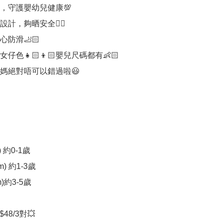
，守護嬰幼兒健康💯

計，夠晒安全👍🏻

防滑🦶🏻

仔色👧🏻👦🏻嬰兒尺碼都有👶🏻

媽絕對唔可以錯過啦😃

) 約0-1歲

m) 約1-3歲

m)約3-5歲

48/3對💥
