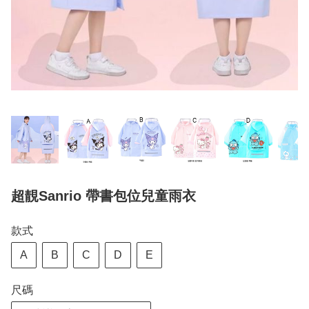
超靚Sanrio 帶書包位兒童雨衣
款式
A
B
C
D
E
尺碼