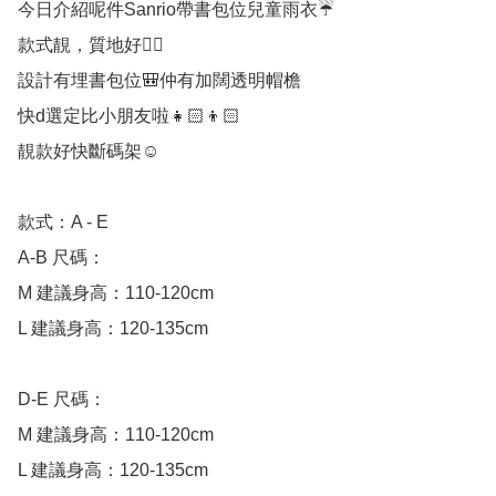
今日介紹呢件Sanrio帶書包位兒童雨衣☔️

款式靚，質地好👍🏻

設計有埋書包位🎒仲有加闊透明帽檐

快d選定比小朋友啦👧🏻👦🏻

靚款好快斷碼架☺️

款式：A - E

A-B 尺碼：

M 建議身高：110-120cm

L 建議身高：120-135cm

D-E 尺碼：

M 建議身高：110-120cm

L 建議身高：120-135cm
