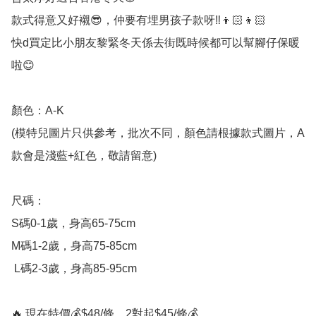
款式得意又好襯😎，仲要有埋男孩子款呀‼️👦🏻👦🏻️

快d買定比小朋友黎緊冬天係去街既時候都可以幫腳仔保暖
啦😊

顏色：A-K

(模特兒圖片只供參考，批次不同，顏色請根據款式圖片，A
款會是淺藍+紅色，敬請留意)

尺碼：

S碼0-1歲，身高65-75cm

M碼1-2歲，身高75-85cm 

 L碼2-3歲，身高85-95cm

🔥 現在特價💰$48/條，2對起$45/條💰
