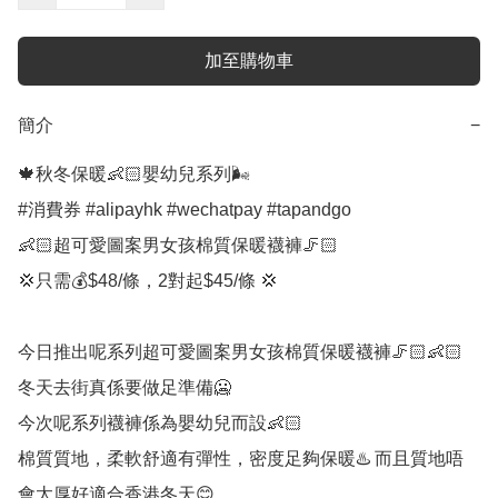
加至購物車
簡介
−
🍁秋冬保暖👶🏻嬰幼兒系列🌬 

#消費券 #alipayhk #wechatpay #tapandgo 

👶🏻超可愛圖案男女孩棉質保暖襪褲🦵🏻

💢只需💰$48/條，2對起$45/條 💢

今日推出呢系列超可愛圖案男女孩棉質保暖襪褲🦵🏻👶🏻

冬天去街真係要做足準備🥶

今次呢系列襪褲係為嬰幼兒而設👶🏻

棉質質地，柔軟舒適有彈性，密度足夠保暖♨️ 而且質地唔
會太厚好適合香港冬天😊
