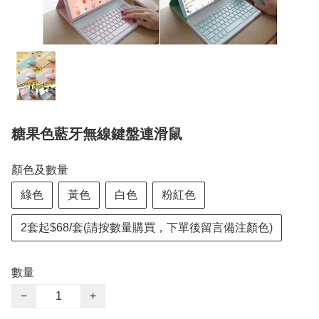
糖果色藍牙無線鍵盤連滑鼠
顏色及數量
綠色
黃色
白色
粉紅色
2套起$68/套(請按數量購買，下單後留言備注顏色)
數量
−
+