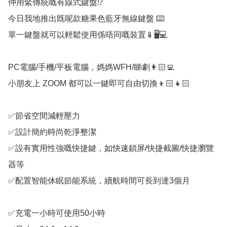
仲用緊傳統嘅有線式鍵盤⁉️

今日我地推出既呢款糖果色藍牙無線鍵盤 ⌨️

單一鍵盤就可以輕鬆使用係唔同嘅裝置📱🖥️💻

PC電腦/手機/平板電腦，媽媽WFH/睇劇👩🏻‍💻

小朋友上 ZOOM 都可以一鍵即可自由切換👦🏻👧🏻

✅節省空間減輕壓力

✅設計簡約時尚乾淨整潔

✅設有實用性強嘅快捷鍵，如快速鎖屏/快捷截圖/快捷瀏覽
器等

✅配置智能休眠節能系統，續航時間可長到達3個月

✅充電一小時可使用50小時
