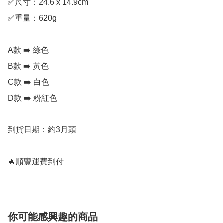
✅尺寸：24.6 x 14.9cm

✅重量：620g

A款 ➡️ 綠色

B款 ➡️ 黃色

C款 ➡️ 白色

D款 ➡️ 粉紅色

到貨日期：約3月頭

🔥順豐運費到付
你可能感興趣的商品