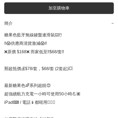
加至購物車
簡介
−
糖果色藍牙無線鍵盤連滑鼠⌨️🖱️

‼️😱供應商清貨激減😱‼️

❌原價 $168❌ 而家低至‼️$68/套‼️

🈹超抵價💰$78/套，$68/套 (2套起)💥

最新糖果色🌈系列超靚😍

超強續航力充電一小時可使用50小時💪🏽

iPad⌨ / 電話📱都啱用💁🏻‍♀️
