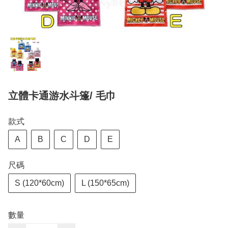
立體卡通游水斗篷/ 毛巾
款式
A
B
C
D
E
尺碼
S (120*60cm)
L (150*65cm)
數量