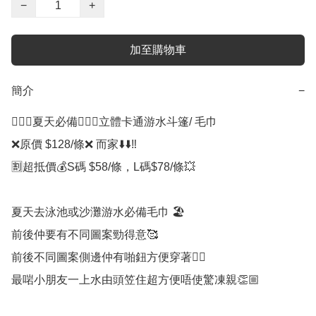
−
+
加至購物車
簡介
−
🏊🏻‍♂️夏天必備🏊🏼‍♀️立體卡通游水斗篷/ 毛巾

❌原價 $128/條❌ 而家⬇️⬇️‼️

🈹超抵價💰S碼 $58/條，L碼$78/條💥

夏天去泳池或沙灘游水必備毛巾 🏖

前後仲要有不同圖案勁得意🥰

前後不同圖案側邊仲有啪鈕方便穿著👍🏻

最啱小朋友一上水由頭笠住超方便唔使驚凍親👏🏼
