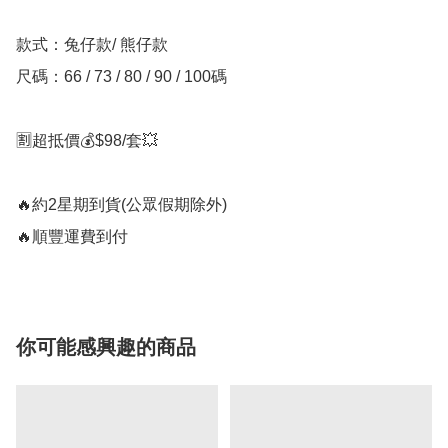
款式：兔仔款/ 熊仔款

尺碼：66 / 73 / 80 / 90 / 100碼

🈹超抵價💰$98/套💥

🔥約2星期到貨(公眾假期除外)

🔥順豐運費到付
你可能感興趣的商品