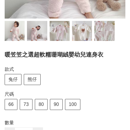
暖笠笠之選超軟糯珊瑚絨嬰幼兒連身衣
款式
兔仔
熊仔
尺碼
66
73
80
90
100
數量