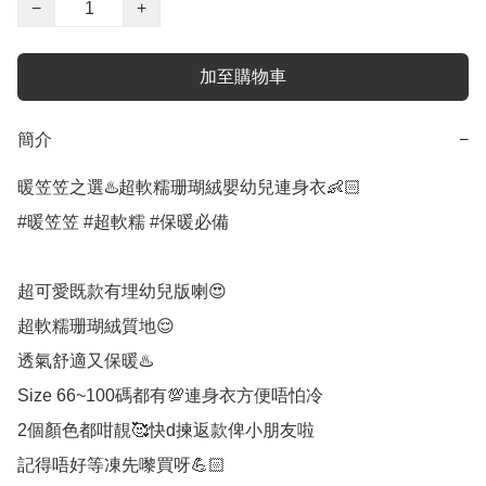
−
+
加至購物車
簡介
−
暖笠笠之選♨️超軟糯珊瑚絨嬰幼兒連身衣👶🏻

#暖笠笠 #超軟糯 #保暖必備 

超可愛既款有埋幼兒版喇😍

超軟糯珊瑚絨質地😌

透氣舒適又保暖♨️

Size 66~100碼都有💯連身衣方便唔怕冷

2個顏色都咁靚🥰快d揀返款俾小朋友啦

記得唔好等凍先嚟買呀💪🏻
