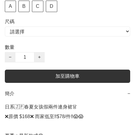
A
B
C
D
尺碼
數量
−
+
加至購物車
簡介
−
日系🇯🇵春夏女孩假兩件連身裙👗

❌原價 $168❌ 而家低至‼️$78/件‼️😱😱
