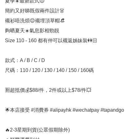
夏季☀️最新款式😍

簡約又好睇既假兩件設計👗️

襯衫唔洗煩😌襯埋頂草帽👒

夠晒夏天☀️氣息影相勁靚

Size 110 - 160 都有仲可以襯返姊妹裝👭🏻

款式：A / B / C / D

尺碼：110 / 120 / 130 / 140 / 150 / 160碼

🈹超抵價💰$88/件，2件或以上$78/件💥

🌟本店接受 #消費券 #alipayhk #wechatpay #tapandgo 

🔥2-3星期到貨(公眾假期除外)
