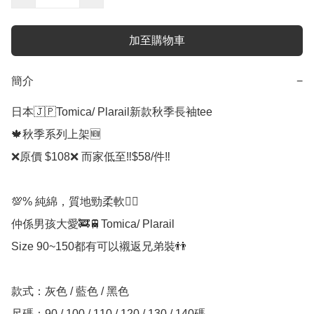
加至購物車
簡介
−
日本🇯🇵Tomica/ Plarail新款秋季長袖tee

🍁秋季系列上架🆕️

❌原價 $108❌ 而家低至‼️$58/件‼️

💯% 純綿，質地勁柔軟👍🏻

仲係男孩大愛🚒🚆Tomica/ Plarail

️️Size 90~150都有可以襯返兄弟裝👬

款式：灰色 / 藍色 / 黑色

尺碼：90 / 100 / 110 / 120 / 130 / 140碼
