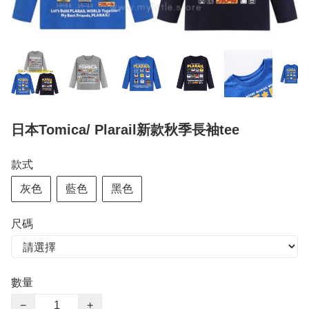
日本Tomica/ Plarail新款秋季長袖tee
款式
灰色
藍色
黑色
尺碼
數量
−
+