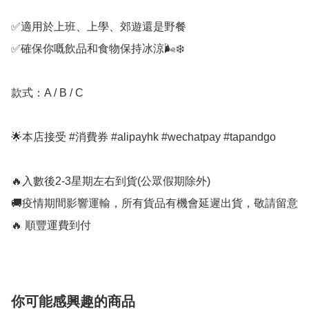
✅️適用於上班、上學、郊遊還是野餐

✅️確保你嘅飲品和食物保持冰涼🌬❄

款式：A / B / C

🌟本店接受 #消費券 #alipayhk #wechatpay #tapandgo

🔥入數後2-3星期左右到貨(公眾假期除外)

🚚疫情期間影響運輸，所有貨品有機會延遲出貨，敬請留意

🔥 順豐運費到付
你可能感興趣的商品