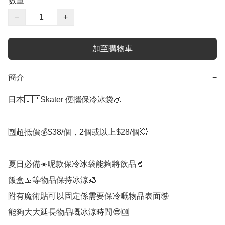
數量
−
+
加至購物車
簡介
−
日本🇯🇵Skater 便攜保冷冰袋🧊

🈹超抵價💰$38/個，2個或以上$28/個💥

夏日必備☀️呢款保冷冰袋能夠將飲品🥤

飯盒🍱等物品保持冰涼🧊

附有魔術貼可以固定係需要保冷嘅物品表面🉐️

能夠大大延長物品嘅冰涼時間😎🆒
