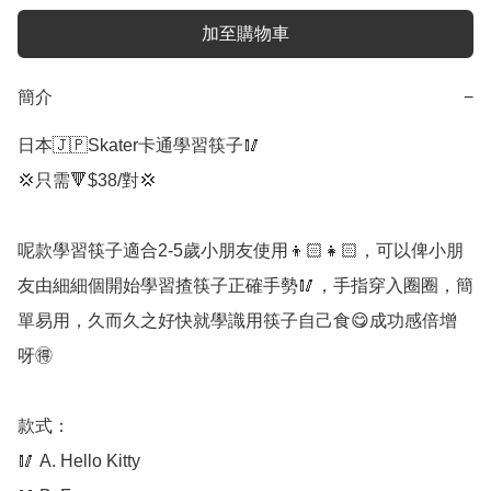
加至購物車
簡介
−
日本🇯🇵Skater卡通學習筷子🥢

💢只需🔻$38/對💢

呢款學習筷子適合2-5歲小朋友使用👦🏻👧🏻，可以俾小朋
友由細細個開始學習揸筷子正確手勢🥢，手指穿入圈圈，簡
單易用，久而久之好快就學識用筷子自己食😋成功感倍增
呀🉐️

款式：

🥢 A. Hello Kitty
