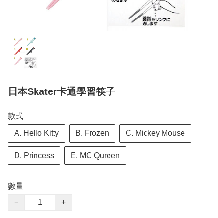
日本Skater卡通學習筷子
款式
A. Hello Kitty
B. Frozen
C. Mickey Mouse
D. Princess
E. MC Qureen
數量
−
+