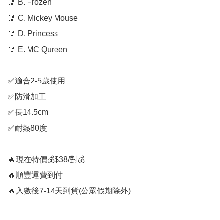
🥢 B. Frozen

🥢 C. Mickey Mouse

🥢 D. Princess

🥢 E. MC Qureen

✅適合2-5歲使用

✅防滑加工

✅長14.5cm

✅耐熱80度

🔥現在特價💰$38/對💰

🔥順豐運費到付

🔥入數後7-14天到貨(公眾假期除外)