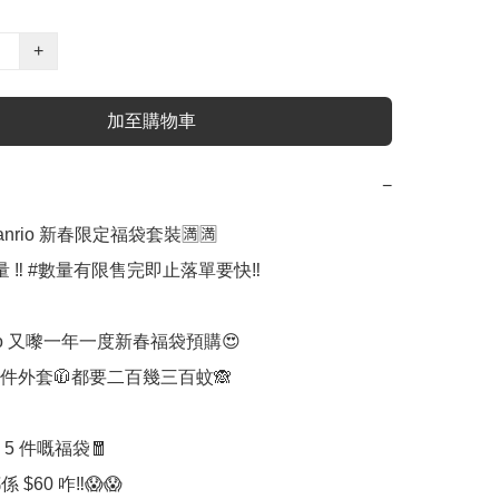
+
加至購物車
−
anrio 新春限定福袋套裝🈵🈵

rio 又嚟一年一度新春福袋預購😍

件外套🧥都要二百幾三百蚊🙈

5 件嘅福袋🧧

 $60 咋‼️😱😱
