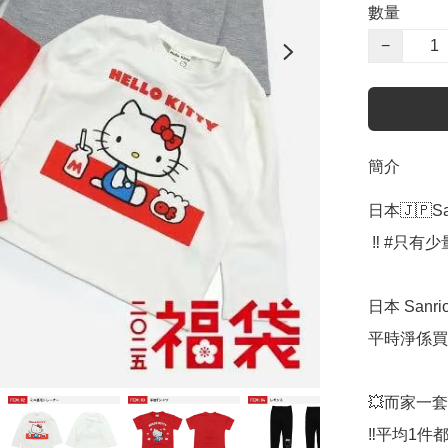
數量
−
簡介
日本🇯🇵S
 ‼️ #只有少量 ‼️ #數量有限售完即止落單要快‼️

日本 San
平時淨係買
💥而家一套 
‼️平均1件都係