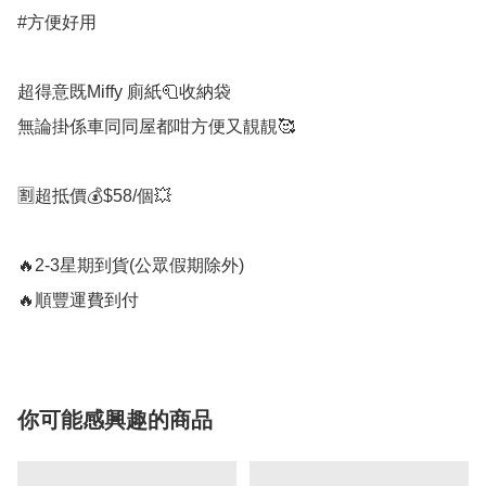
#方便好用

超得意既Miffy 廁紙🧻收納袋

無論掛係車同同屋都咁方便又靚靚🥰

🈹超抵價💰$58/個💥

🔥2-3星期到貨(公眾假期除外)

🔥順豐運費到付
你可能感興趣的商品