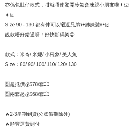
亦係包肚仔款式，咁就唔使驚開冷氣會凍親小朋友啦👦🏻
👧🏻 

Size 90 - 130 都有仲可以襯返兄弟👬姊妹裝👭🏻

靚款唔好錯過呀！好快斷碼架😉

款式：米奇/ 米妮/ 小飛象/ 美人魚

Size：80/ 90/ 100/ 110/ 120/ 130

🈹超抵價💰$78/套💥

🈹兩套起💰$68/套💥

🔥2-3星期到貨(公眾假期除外)

🔥順豐運費到付