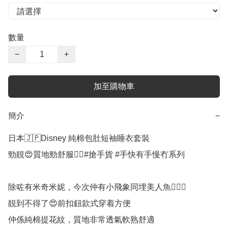
數量
−
+
加至購物車
簡介
−
日本🇯🇵Disney 純棉包肚短袖睡衣套裝

勁靚😍質地勁舒服👍🏻#搶手貨 #手快有手慢冇系列

除咗有米奇米妮，今次仲有小飛象同埋美人魚🧜🏻‍♀️

靚到不得了😍前扣鈕款式穿着方便

仲係純棉提花紋，質地非常透氣軟熟舒適
