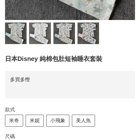
日本Disney 純棉包肚短袖睡衣套裝
多買多慳
款式
米奇
米妮
小飛象
美人魚
尺碼