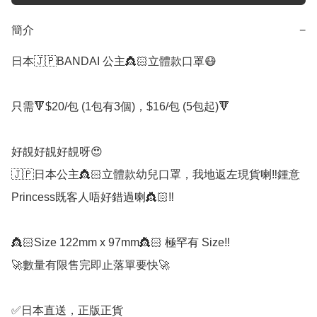
簡介
−
日本🇯🇵BANDAI 公主👸🏻立體款口罩😷

只需🔻$20/包 (1包有3個)，$16/包 (5包起)🔻

好靚好靚好靚呀😍

🇯🇵日本公主👸🏻立體款幼兒口罩，我地返左現貨喇️‼️鍾意
Princess既客人唔好錯過喇👸🏻‼️

👸🏻Size 122mm x 97mm👸🏻 極罕有 Size‼️

🚀數量有限售完即止落單要快🚀

✅日本直送，正版正貨
