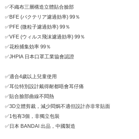
✅不織布三層構造立體貼合臉部

✅BFE (バクテリア濾過効率) 99％

✅PFE (微粒子濾過効率) 99％

✅VFE (ウィルス飛沫濾過効率) 99％

✅花粉捕集効率 99％

✅JHPIA 日本口罩工業協會認證

✅適合4歲以上兒童使用

✅耳位特別設計戴得耐都唔會耳仔痛

✅貼合臉部曲線不悶熱

✅3D立體剪裁，減少悶焗不適但設計亦非常貼面

✅1包有3個，非獨立包裝

✅日本 BANDAI 出品，中國製造
