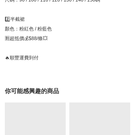
2️⃣半截裙

顏色：粉紅色 / 粉藍色

🈹超抵價💰$88/條💥

🔥順豐運費到付
你可能感興趣的商品