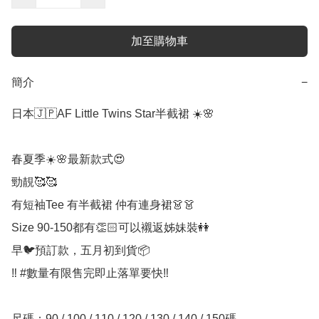
加至購物車
簡介
−
日本🇯🇵AF Little Twins Star半截裙 ☀️🌸

春夏季☀️🌸最新款式😍

勁靚🥰🥰

有短袖Tee 有半截裙 仲有連身裙👗👗

Size 90-150都有👏🏻可以襯返姊妹裝👭

早🐦預訂款，五月初到貨📦

‼️ #數量有限售完即止落單要快‼️

尺碼：90 / 100 / 110 / 120 / 130 / 140 / 150碼
