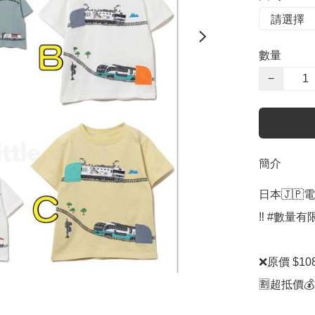
數量
−
簡介
日本🇯🇵
‼️ #數量
❌原價 $108
🈹超抵價💰$