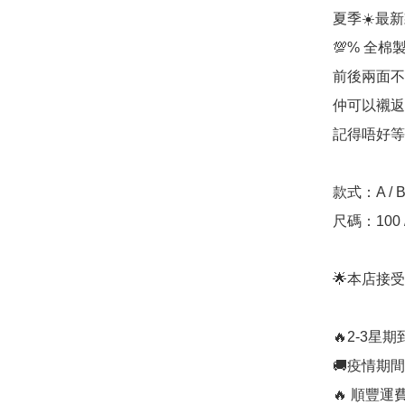
夏季☀️最新款
💯% 全棉製
前後兩面不
仲可以襯返兄弟裝
記得唔好等
款式：A / B 
尺碼：100 / 1
🌟本店接受 #消
🔥2-3星
🚚疫情期
🔥 順豐運