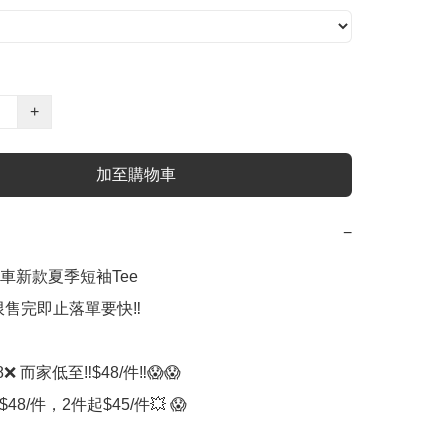
+
加至購物車
−
電車新款夏季短袖Tee

有限售完即止落單要快‼️

❌ 而家低至‼️$48/件‼️😱😱

48/件，2件起$45/件💥 😱
