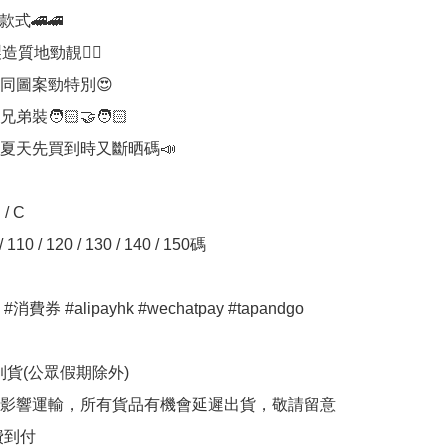
式🚄🚄

造質地勁靚👍🏻

同圖案勁特別😍

🧑🏻‍🤝‍🧑🏻

夏天先買到時又斷晒碼📣

/ C

10 / 120 / 130 / 140 / 150碼

費券 #alipayhk #wechatpay #tapandgo 

期到貨(公眾假期除外)

間影響運輸，所有貨品有機會延遲出貨，敬請留意

費到付