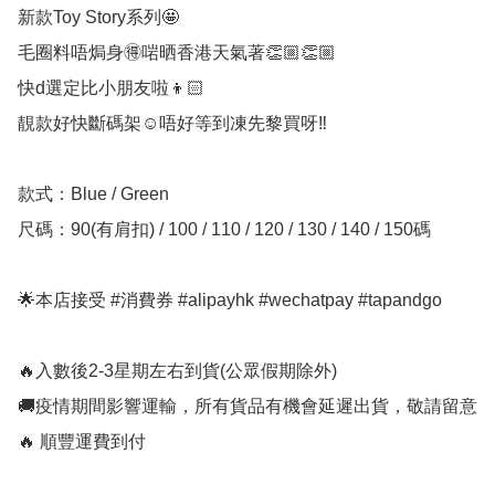
新款Toy Story系列🤩

毛圈料唔焗身🉐️啱晒香港天氣著👏🏼👏🏼

快d選定比小朋友啦👦🏻

靚款好快斷碼架☺️唔好等到凍先黎買呀‼️

款式：Blue / Green

尺碼：90(有肩扣) / 100 / 110 / 120 / 130 / 140 / 150碼

🌟本店接受 #消費券 #alipayhk #wechatpay #tapandgo 

🔥入數後2-3星期左右到貨(公眾假期除外)

🚚疫情期間影響運輸，所有貨品有機會延遲出貨，敬請留意

🔥 順豐運費到付