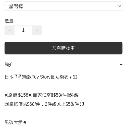
數量
−
+
加至購物車
簡介
−
日本🇯🇵新款Toy Story長袖衛衣👦🏻

❌原價 $158❌ 而家低至‼️$58/件‼️😱😱

🈹超抵價💰$68/件，2件或以上$58/件 💥

男孩大愛🔥
