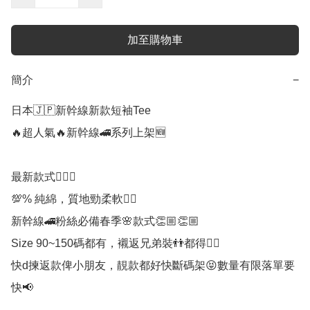
加至購物車
簡介
−
日本🇯🇵新幹線新款短袖Tee

🔥超人氣🔥新幹線🚄系列上架🆕️

最新款式💁🏻‍♀️ 

💯% 純綿，質地勁柔軟👍🏻

新幹線🚄粉絲必備春季🌸款式👏🏼👏🏼

Size 90~150碼都有，襯返兄弟裝👬都得👍🏻

快d揀返款俾小朋友，靚款都好快斷碼架😝數量有限落單要
快📢
