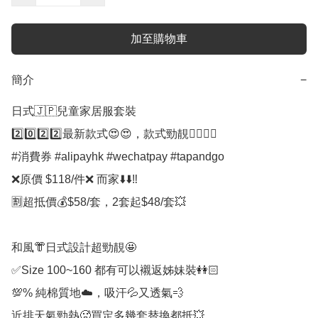
加至購物車
簡介
−
日式🇯🇵兒童家居服套裝

2️⃣0️⃣2️⃣2️⃣最新款式😍😍，款式勁靚👍🏼👍🏼

#消費券 #alipayhk #wechatpay #tapandgo 

❌原價 $118/件❌ 而家⬇️⬇️‼️

🈹超抵價💰$58/套，2套起$48/套💥

和風👘日式設計超勁靚🤩

✅️Size 100~160 都有可以襯返姊妹裝👭🏻

💯% 純棉質地☁️，吸汗💦又透氣💨

近排天氣勁熱🥵買定多幾套替換都抵💥
