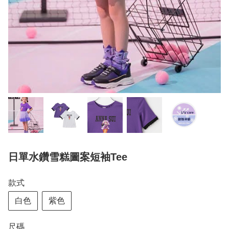
日單水鑽雪糕圖案短袖Tee
款式
白色
紫色
尺碼