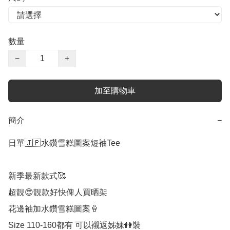
數量
−
+
加至購物車
簡介
−
日單🇯🇵水鑽雪糕圖案短袖Tee

新季最新款式🥰

超靚😍靚款好快俾人買晒架

花邊袖加水鑽雪糕圖案🍦

Size 110-160都有 可以襯返姊妹👭裝
