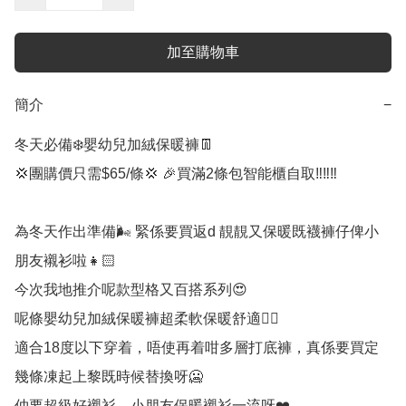
加至購物車
簡介
−
冬天必備❄️嬰幼兒加絨保暖褲👖

💢團購價只需$65/條💢 🎉買滿2條包智能櫃自取‼️‼️‼️

為冬天作出準備🌬 緊係要買返d 靚靚又保暖既襪褲仔俾小
朋友襯衫啦👧🏻 

今次我地推介呢款型格又百搭系列😍

呢條嬰幼兒加絨保暖褲超柔軟保暖舒適👍🏻

適合18度以下穿着，唔使再着咁多層打底褲，真係要買定
幾條凍起上黎既時候替換呀🥶

仲要超級好襯衫，小朋友保暖襯衫一流呀❤️
