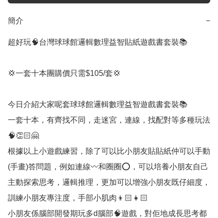
簡介
−
超好玩🧠台灣球球館邏輯數理益智貼紙遊戲書套裝📚

💢一套十本團購價只需$105/套💢

今日介紹大家呢套球球館邏輯數理益智遊戲書套裝📚

一套十本，有齊找不同，走迷宮，連線，找配對等多種玩法
🧠👏🏻🤗

根據以上小遊戲練習，除了可以比小朋友貼貼紙仲可以手動
(手畫)答問題，例如連線〰️和圈圈⭕️，可以培養小朋友自己
主動探索思考，邏輯推理，更加可以增強小朋友既仔細度，
訓練小朋友專注度，手部小肌肉👦🏻👧🏻

小朋友係腦部開發期玩多d腦部🧠遊戲，對佢地成長思考都