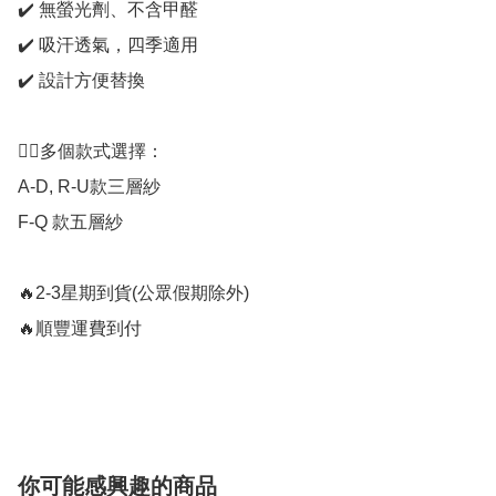
✔️ 無螢光劑、不含甲醛

✔️ 吸汗透氣，四季適用

✔️ 設計方便替換

👉🏻多個款式選擇：

A-D, R-U款三層紗

F-Q 款五層紗

🔥2-3星期到貨(公眾假期除外)

🔥順豐運費到付

你可能感興趣的商品