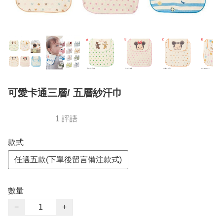
可愛卡通三層/ 五層紗汗巾
1 評語
款式
任選五款(下單後留言備注款式)
數量
−
+