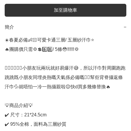
加至購物車
簡介
−
☀️春夏必備👶🏻可愛卡通三層/ 五層紗汗巾⭐️

🔥團購價只需💢💲6️⃣8️⃣/ 5條😳‼️‼️‼️💢

🏃🏻‍♀️🏃🏻‍♂️小朋友玩兩玩就好易爆汗😅，所以汗巾對周圍跑跑
跳跳既小朋友同埋炎熱嘅天氣係必備嘅👍🏻幫佢背脊攝返條
汗巾💦就唔怕一冷一熱攝親啦😌快d買多幾條替換🔥

💡商品介紹💡

✔️ 尺寸：21*24.5cm

✔️ 95%全棉，面料為三層紗質
