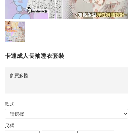
卡通成人長袖睡衣套裝
多買多慳
款式
尺碼