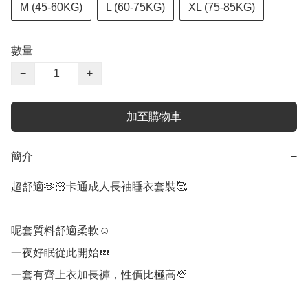
M (45-60KG)
L (60-75KG)
XL (75-85KG)
數量
−
+
加至購物車
簡介
−
超舒適🫶🏻卡通成人長袖睡衣套裝🥰

呢套質料舒適柔軟☺️

一夜好眠從此開始💤

一套有齊上衣加長褲，性價比極高💯
