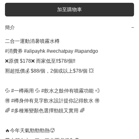
加至購物車
簡介
−
二合一運動消暑噴霧水樽

#消費券 #alipayhk #wechatpay #tapandgo 

❌原價 $178❌ 而家低至‼️$78/個‼️

🈹超抵價💰 $88/個，2個或以上$78/個 💥

💦 #一樽兩用 💦 #飲水之餘仲有噴霧功能 💨

🉐️ #樽身仲有見字飲水設計提你記得飲水 🉐️

🌈 #多種漸變顏色選擇勁靚又實用 🌈

🔥今年天氣勁勁勁熱🥵
