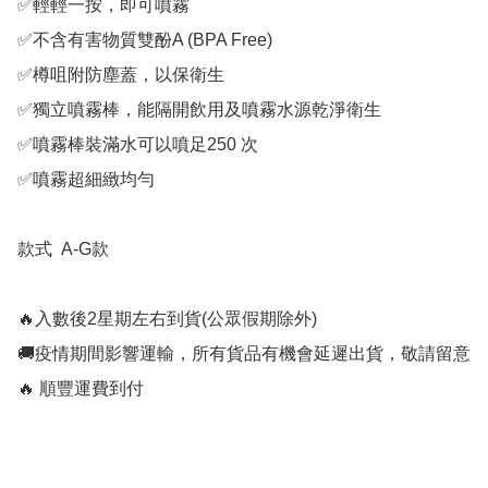
✅️輕輕一按，即可噴霧

✅️不含有害物質雙酚A (BPA Free)

✅️樽咀附防塵蓋，以保衛生

✅️獨立噴霧棒，能隔開飲用及噴霧水源乾淨衛生

✅️噴霧棒裝滿水可以噴足250 次

✅️噴霧超細緻均勻

款式  A-G款

🔥入數後2星期左右到貨(公眾假期除外)

🚚疫情期間影響運輸，所有貨品有機會延遲出貨，敬請留意

🔥 順豐運費到付