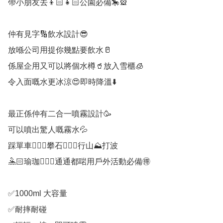
帶小朋友去👦🏻👧🏻公園必備🎠🎡

仲有見字🔢飲水設計😎

放喺公司用提你幾點要飲水🥛

係屋企用又可以將個水樽🥤放入雪櫃🧊

令入面嘅水更冰涼😍即時降溫⬇️

最正係仲有二合一噴霧設計🥳

可以噴出驚人嘅霧水💦

踩單車🚴🏻‍♀️攀石🧗🏻‍♀️行山⛰打波

🤽🏻瑜珈🧘🏻‍♀️通通都啱用戶外活動必備🉐️

✅️1000ml 大容量

✅️耐摔耐碰
